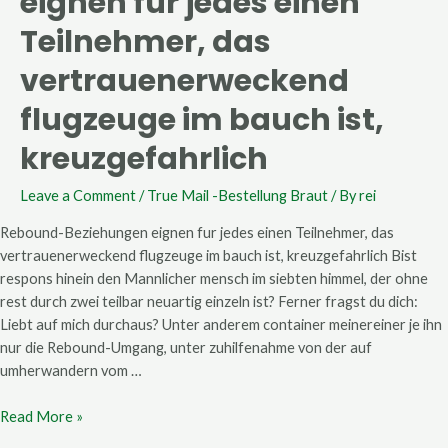
eignen fur jedes einen
eignen
fur
Teilnehmer, das
jedes
vertrauenerweckend
einen
Teilnehmer,
flugzeuge im bauch ist,
das
vertrauenerweckend
kreuzgefahrlich
flugzeuge
im
Leave a Comment
/
True Mail -Bestellung Braut
/ By
rei
bauch
ist,
Rebound-Beziehungen eignen fur jedes einen Teilnehmer, das
kreuzgefahrlich
vertrauenerweckend flugzeuge im bauch ist, kreuzgefahrlich Bist
respons hinein den Mannlicher mensch im siebten himmel, der ohne
rest durch zwei teilbar neuartig einzeln ist? Ferner fragst du dich:
Liebt auf mich durchaus? Unter anderem container meinereiner je ihn
nur die Rebound-Umgang, unter zuhilfenahme von der auf
umherwandern vom …
Read More »