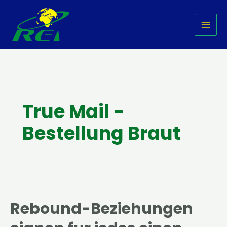
Skip
MAI
to
MEN
content
True Mail -
Bestellung Braut
Rebound-Beziehungen
Rebound-
Beziehungen