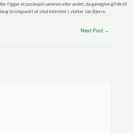
ller l?gger et puslespil sammen eller andet, da gavegive gl?de til
ng bristepunkt af sted intimitet i, slutter Jan Bjerre.
Next Post
→