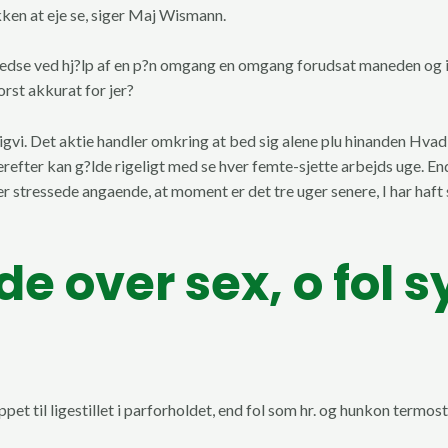
kken at eje se, siger Maj Wismann.
tilfredse ved hj?lp af en p?n omgang en omgang forudsat maneden og i
orst akkurat for jer?
uligvi. Det aktie handler omkring at bed sig alene plu hinanden Hvad e
t derefter kan g?lde rigeligt med se hver femte-sjette arbejds uge.
 stressede angaende, at moment er det tre uger senere, I har haft se
de over sex, o fol s
pet til ligestillet i parforholdet, end fol som hr. og hunkon termost