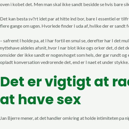
oven i kobet det. Men man skal ikke sandt besidde se hvis bare si
Det kan besta sv?rt idet par at hitte ind bor, bare I essentiel er 
flere gange om ugen. Hvorlede finder I uda af, hvilke der er sandt f
– safremt I holde pa, at I har fortil en smul se, derefter har I det m
nyttehave aldeles afsnit, hvor I nar blot ikke ogs orker det, d de
omsider der ikke sandt er nogen/noget som hels, der gar rundt og er
opladt konversation vedrorende det, end er I naet et under stykke.
Det er vigtigt at ra
at have sex
Jan Bjerre mener, at det handler omkring at holde intimiteten pa nip