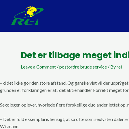
Skip
Post
to
navigation
content
Det er tilbage meget in
Leave a Comment
/
postordre brude service
/ By
rei
– d det ikke gor den store afstand. Og ganske vist vil der udpr?get b
grunden el. forklaringen er at . det aktie handler korrekt meget f
Sexologen oplever, hvorlede flere forskellige duo ander lettet op, 
– Det er fuld eksemplaris hensigt, at sa ofte som sexlysten daler, e
Wismann.