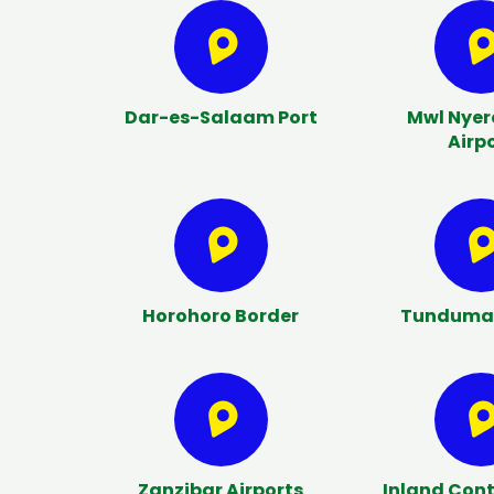
Dar-es-Salaam Port
Mwl Nyere
Airp
Horohoro Border
Tunduma 
Zanzibar Airports
Inland Cont