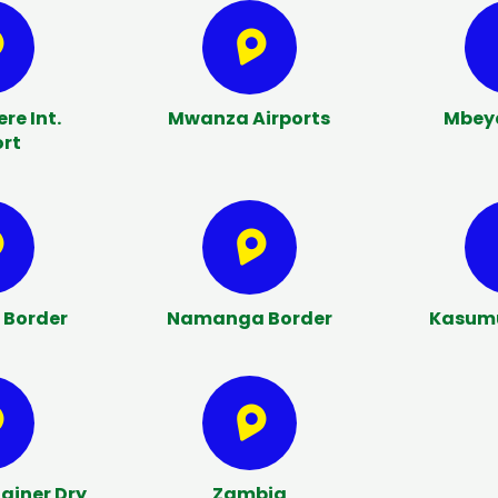
re Int.
Mwanza Airports
Mbeya
ort
Border
Namanga Border
Kasumu
ainer Dry
Zambia