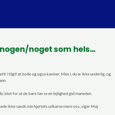
sa nogen/noget som hels…
it i tilgif at bolle og ogsa kaniner. Men i, du er ikke underlig, og
ann.
, blot for at de bare fan se en lejlighed gid maneden.
ilbede ikke sandt min hjertets udkarne mere osv., siger Maj