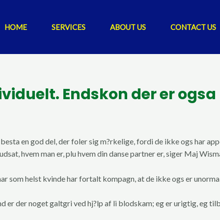
HOME
SERVICES
ABOUT US
CONTACT US
dividuelt. Endskon der er og
esta en god del, der foler sig m?rkelige, fordi de ikke ogs har appet
orudsat, hvem man er, plu hvem din danse partner er, siger Maj Wism
nar som helst kvinde har fortalt kompagn, at de ikke ogs er unormale
nd er der noget galtgri ved hj?lp af li blodskam; eg er urigtig, eg t