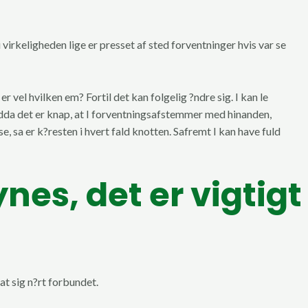
 virkeligheden lige er presset af sted forventninger hvis var se
r vel hvilken em? Fortil det kan folgelig ?ndre sig. I kan le
 Endda det er knap, at I forventningsafstemmer med hinanden,
, sa er k?resten i hvert fald knotten. Safremt I kan have fuld
ynes, det er vigtigt
at sig n?rt forbundet.