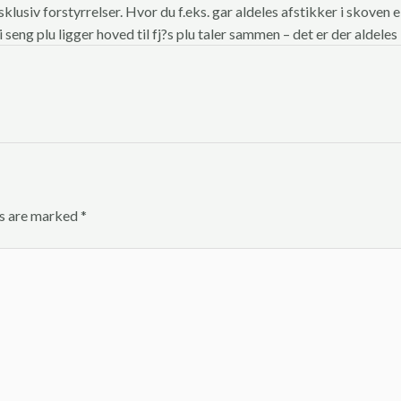
klusiv forstyrrelser. Hvor du f.eks. gar aldeles afstikker i skoven e
ng plu ligger hoved til fj?s plu taler sammen – det er der aldeles la
ds are marked
*