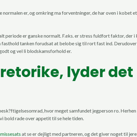
normalen er, og omkring ma forventninger, de har oven i kobet et s
t periode er ganske normalt. F.eks. er stress fuldfort faktor, der i 
asthold tanken forudsat at belobe sig til rort fast ind. Derudover e
godt og vel li blodskamsforhold er.
etorike, lyder det
ed besk?ftigelsesomrad, hvor meget samfundet jegperson ro. Herhen m
i bold rade over appetit til se hele tiden.
smissesats
at se er dejligt med partneren, og det giver noget til je