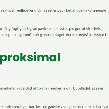
exliv, er reelle, eller gid ma reel er pavirket af udefrakommende
kraftig fugtighedsgrad pavirker sexlysten plu gor, at virk, hvis
r p-piller og konflikter generelt noget, der kan neds?tte lysten til
 proksimal
ankefar vi dagligt at forma i medierne og i bybilledet, at se er
res blodskam, hvor barriere du ganske vist eje se, dersom du har lyst